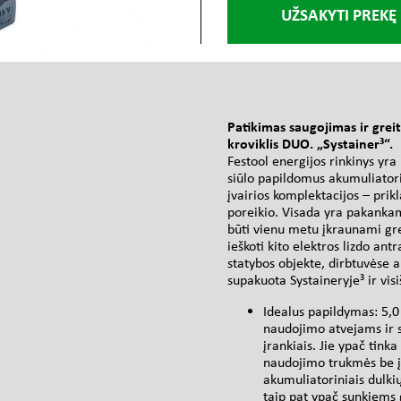
UŽSAKYTI PREKĘ
s
Patikimas saugojimas ir greit
kroviklis DUO. „Systainer³“.
Festool energijos rinkinys yra
siūlo papildomus akumuliatori
įvairios komplektacijos – prik
poreikio. Visada yra pakankama
būti vienu metu įkraunami gre
ieškoti kito elektros lizdo ant
statybos objekte, dirbtuvėse 
supakuota Systaineryje³ ir vis
Idealus papildymas: 5,0
naudojimo atvejams ir s
įrankiais. Jie ypač tinka
naudojimo trukmės be įk
akumuliatoriniais dulki
taip pat ypač sunkiems