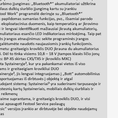
urbimo įjungimas: „Bluetooth®“ akumuliatoriai užtikrina
laus dulkių siurblio įjungimą kartu su įrankiu
estool Work“ programėlė derinyje su „Bluetooth®“
 papildomas sumanias funkcijas, pvz., išsamiai parodo
s eksploatacinius duomenis, kaip temperatūrą ar įkrovimo
 ir lengvai identifikuoti mažiausiai įkrautą akumuliatorių,
umuliatoriaus esančio LED indikatoriaus mirksėjimą. Taip pat
nės įrangos atnaujinimus: sekite programinės įrangos
galėtumėte naudotis naujausiomis įrankių funkcijomis.
metu: greitaeigis kroviklis DUO įkrauna du akumuliatorius
i. Dėl to tinka visiems 10,8 – 18 V įtampos klasės ličio jonų
s: BP-XS skirtas CXS/TXS ir įkroviklis MXC)
ta Systaineryje³, kur yra pakankamai vietos iš viso
ams ir greitaeigiam krovikliui DUO
aineryje³, jis lengvai integruojamas į „Bott“ automobilinius
nsportuojamas iš dirbtuvės į objektą ir atgal
ojant sistemą: Systaineriai³ yra suderinami tarpusavyje ir
tesnių kartų Systaineriais, mobiliais dulkių siurbliais ir
ų reikmenų
aime suprantama, ir greitaeigis kroviklis DUO, ir visi
škai apsaugoti Festool Service paslaugų
asic“ versijos įrankio ar dirbtuvėje bei objekte naudojamų
mas