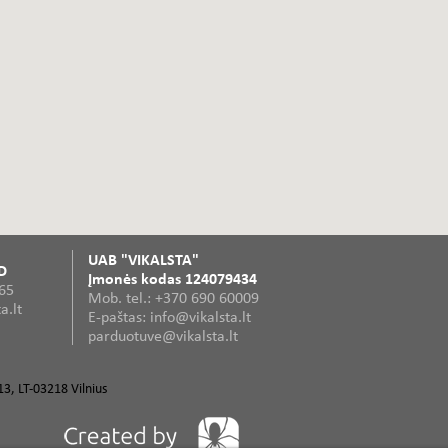
UAB "VIKALSTA"
D
Įmonės kodas 124079434
365
Mob. tel.: +370 690 60009
a.lt
E-paštas: info@vikalsta.lt
parduotuve@vikalsta.lt
3, LT-03218 Vilnius