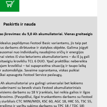
Paskirtis ir nauda
as įkrovimas: du 5,0 Ah akumuliatoriai. Vienas greitaeigis
 idealus papildymas Festool Basic variantams, jis taip pat
us darbams dirbtuvėse ir statybos objekte. Galima įsigyti
lausomai nuo individualių naudojimo sričių ir energijos
i vietos iš viso keturiems akumuliatoriams – du iš jų gali
itaeigiu krovikliu TCL 6 DUO. Ypač praktiška: nebereikia
rajam krovikliui – tai supaprastina situaciją ir taupo laiką
ar automobilyje. Savaime suprantama, viskas puikiai
iškai apsaugota Festool Service paslaugų.
 Ah akumuliatoriai yra galingi universalai bet kokiems
uderinami su beveik visais Festool akumuliatoriniais
 visiems darbams su 18 V įrankiais, kai reikia galios ir ilgos
rovimo. (Pavyzdžiui, ilgai trunkantiems darbams su Festool
ų siurbliais CTC MINI/MIDI, KSC 60, AGC 18, HKC 55, TSC 55,
 gręžimo ir varžtų sukimo darbams su TPC 18 / TDC 18)