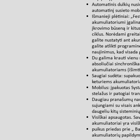
Automatinis dulkių nusi
automatinį susieto mobi
Išmanieji plėtiniai: „F
akumuliatoriumi įgalina
įkrovimo būseną ir kitu
ciklus. Norėdami greitai
galite nustatyti ant ak
galite atlikti programi
naujinimus, kad visada 
Du galima krauti vienu 
absoliučiai sinchroniška
akumuliatoriams (išimti
Saugiai sudėta: supakuo
keturiems akumuliatori
Mobilus: įpakuotas Syst
stelažus ir patogiai tra
Daugiau pranašumų naud
sujungiami su visais anks
daugeliu kitų sistemini
Visiškai apsaugotas. Sav
akumuliatoriai yra visi
puikus priedas prie „ B
akumuliatorių papildy