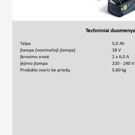
Techniniai duomeny
Talpa
5,0 Ah
Įtampa (nominalioji įtampa)
18 V
Įkrovimo srovė
2 x 6,0 A
Įėjimo įtampa
220 - 240 V
Produkto svoris be priedų
5,60 kg