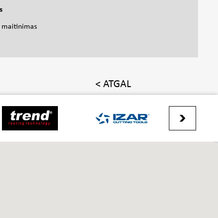
s
ų maitinimas
< ATGAL