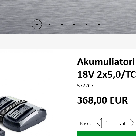
Akumuliatorių
18V 2x5,0/T
577707
368,00
EUR
vnt.
Kiekis