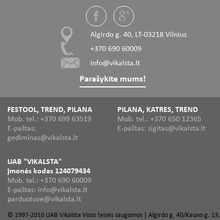
Algirdo g. 40, LT-03218 Vilnius
+370 690 60009
info@vikalsta.lt
Parašykite mums!
FESTOOL, TREND, PILANA
PILANA, KATRES, TREND
Mob. tel.: +370 699 63519
Mob. tel.: +370 650 12365
E-paštas:
E-paštas: sigitas@vikalsta.lt
gediminas@vikalsta.lt
UAB "VIKALSTA"
Įmonės kodas 124079434
Mob. tel.: +370 690 60009
E-paštas: info@vikalsta.lt
parduotuve@vikalsta.lt
© 1997-2016 UAB Vikalsta Visos teisės saugomos | Algirdo g. 40/Kauno g. 13,