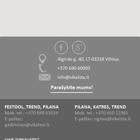
Algirdo g. 40, LT-03218 Vilnius
+370 690 60009
info@vikalsta.lt
Parašykite mums!
FESTOOL, TREND, PILANA
PILANA, KATRES, TREND
Mob. tel.: +370 699 63519
Mob. tel.: +370 650 12365
E-paštas:
E-paštas: sigitas@vikalsta.lt
gediminas@vikalsta.lt
UAB "VIKALSTA"