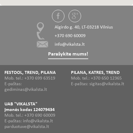
Algirdo g. 40, LT-03218 Vilnius
+370 690 60009
info@vikalsta.lt
Parašykite mums!
FESTOOL, TREND, PILANA
PILANA, KATRES, TREND
Mob. tel.: +370 699 63519
Mob. tel.: +370 650 12365
E-paštas:
E-paštas: sigitas@vikalsta.lt
gediminas@vikalsta.lt
UAB "VIKALSTA"
Įmonės kodas 124079434
Mob. tel.: +370 690 60009
E-paštas: info@vikalsta.lt
parduotuve@vikalsta.lt