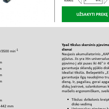
Kiekis
UŽSAKYTI PREKĘ
s
Ypač tikslus skersinis pjovi
dienai
-1
0/3500 min
Naujasis akumuliatorinis „KAPE
pjūvius. Jis yra itin universal
mm
pjovimo į abi puses iki 46° ir
garantuoja sklandų pjūklo dis
m
idealiai tikslūs. Bešepetėlis 
mm
garantuoja ilgą naudojimo truk
mm
dieną. Ir, pagaliau, gerai apg
diskų įvairovė, sulankstomas
maišelis ergonomiškam, sveik
Tikslus: dvikolonis kreip
mm
disko vedimą
x 442 mm
Universalus: pjovimas ka