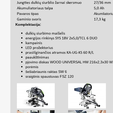
Jungties dulkių siurblio žarnai skersmuo
27/36 mm
Akumuliatoriaus talpa
5,0 Ah
Pavaros tipas
Akumliatori
Gaminio svoris
17,3 kg
Komplektacija:
dulkių siurbimo maišelis
energijos rinkinys SYS 18V 2x5,0/TCL 6 DUO
kampainis
LED prožektorius
prasiilginančios atramos KA-UG-KS 60 R/L
paaukštinimas
pjovimo diskas WOOD UNIVERSAL HW 216x2,3x30 W
porėmis
šešiabriaunis raktas SW 6
sraigtinis spaustuvas FSZ 120