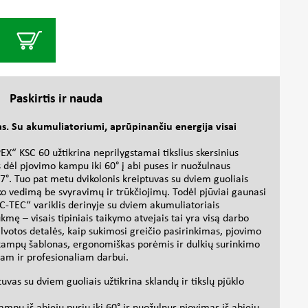
Paskirtis ir nauda
mas. Su akumuliatoriumi, aprūpinančiu energija visai
X“ KSC 60 užtikrina neprilygstamai tikslius skersinius
us dėl pjovimo kampu iki 60° į abi puses ir nuožulnaus
 47°. Tuo pat metu dvikolonis kreiptuvas su dviem guoliais
ko vedimą be svyravimų ir trūkčiojimų. Todėl pjūviai gaunasi
„EC-TEC“ variklis derinyje su dviem akumuliatoriais
mę – visais tipiniais taikymo atvejais tai yra visą darbo
alvotos detalės, kaip sukimosi greičio pasirinkimas, pjovimo
 kampų šablonas, ergonomiškas porėmis ir dulkių surinkimo
am ir profesionaliam darbui.
tuvas su dviem guoliais užtikrina sklandų ir tikslų pjūklo
mpu iš abiejų pusių iki 60° ir nuožulnus pjovimas iš abiejų