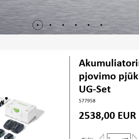
Akumuliatori
pjovimo pjūk
UG-Set
577958
2538,00
EUR
vnt.