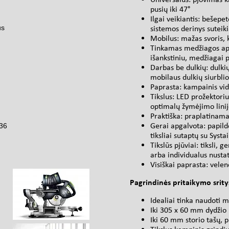
pusių iki 47°
Ilgai veikiantis: bešepe
us
sistemos derinys suteik
Mobilus: mažas svoris, 
Tinkamas medžiagos apd
išankstiniu, medžiagai p
Darbas be dulkių: dulki
mobilaus dulkių siurblio
Paprasta: kampainis vid
Tikslus: LED prožektorius
optimalų žymėjimo lin
Praktiška: praplatinama
Gerai apgalvota: papild
36
tiksliai sutaptų su Syst
Tikslūs pjūviai: tiksli,
arba individualus nust
Visiškai paprasta: velen
Pagrindinės pritaikymo srity
Idealiai tinka naudoti
Iki 305 x 60 mm dydžio 
Iki 60 mm storio tašų, pr