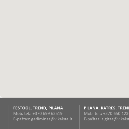
FESTOOL, TREND, PILANA
PILANA, KATRES, TREN
Mob. tel.: +370 699 63519
Mob. tel.: +370 650 12
E-paštas: gediminas@vikalsta.lt
E-paštas: sigitas@vikalst