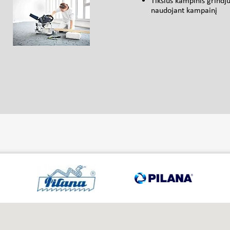
Tikslus kampinis grindju
naudojant kampainį