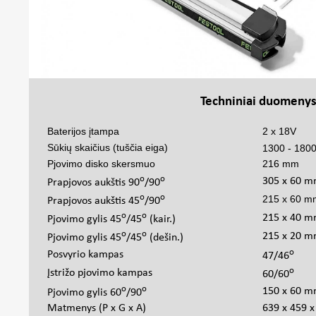
Techniniai duomeny
Baterijos įtampa
2 x 18V
Sūkių skaičius (tuščia eiga)
1300 - 180
Pjovimo disko skersmuo
216 mm
o
o
305 x 60 
Prapjovos aukštis 90
/90
o
o
215 x 60 m
Prapjovos aukštis 45
/90
o
o
215 x 40 
Pjovimo gylis 45
/45
(kair.)
o
o
215 x 20 
Pjovimo gylis 45
/45
(dešin.)
o
Posvyrio kampas
47/46
o
Įstrižo pjovimo kampas
60/60
o
o
150 x 60 
Pjovimo gylis 60
/90
Matmenys (P x G x A)
639 x 459 