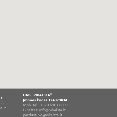
UAB "VIKALSTA"
D
Įmonės kodas 124079434
365
Mob. tel.: +370 690 60009
a.lt
E-paštas: info@vikalsta.lt
parduotuve@vikalsta.lt