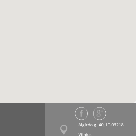
Algirdo g. 40, LT-03218
Vilnius