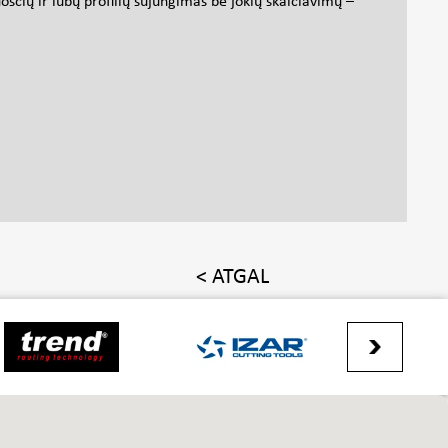
osčių ir lubų profilių sujungimas be jokių skaičiavimų –
< ATGAL