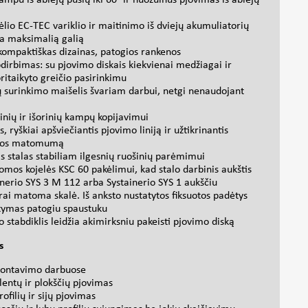
tėlio EC-TEC variklio ir maitinimo iš dviejų akumuliatorių
ia maksimalią galią
kompaktiškas dizainas, patogios rankenos
irbimas: su pjovimo diskais kiekvienai medžiagai ir
ritaikyto greičio pasirinkimu
ų surinkimo maišelis švariam darbui, netgi nenaudojant
inių ir išorinių kampų kopijavimui
, ryškiai apšviečiantis pjovimo liniją ir užtikrinantis
ijos matomumą
s stalas stabiliam ilgesnių ruošinių parėmimui
omos kojelės KSC 60 pakėlimui, kad stalo darbinis aukštis
ainerio SYS 3 M 112 arba Systainerio SYS 1 aukščiu
 gerai matoma skalė. Iš anksto nustatytos fiksuotos padėtys
atymas patogiu spaustuku
o stabdiklis leidžia akimirksniu pakeisti pjovimo diską
s
 montavimo darbuose
lentų ir plokščių pjovimas
ofilių ir sijų pjovimas