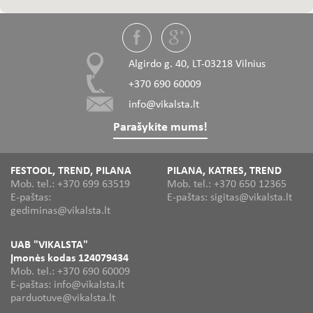
Algirdo g. 40, LT-03218 Vilnius
+370 690 60009
info@vikalsta.lt
Parašykite mums!
FESTOOL, TREND, PILANA
PILANA, KATRES, TREND
Mob. tel.: +370 699 63519
Mob. tel.: +370 650 12365
E-paštas:
E-paštas: sigitas@vikalsta.lt
gediminas@vikalsta.lt
UAB "VIKALSTA"
Įmonės kodas 124079434
Mob. tel.: +370 690 60009
E-paštas: info@vikalsta.lt
parduotuve@vikalsta.lt