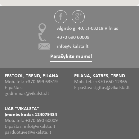
Algirdo g. 40, LT-03218 Vilnius
+370 690 60009
info@vikalsta.lt
Parašykite mums!
FESTOOL, TREND, PILANA
PILANA, KATRES, TREND
Mob. tel.: +370 699 63519
Mob. tel.: +370 650 12365
E-paštas:
E-paštas: sigitas@vikalsta.lt
gediminas@vikalsta.lt
UAB "VIKALSTA"
Įmonės kodas 124079434
Mob. tel.: +370 690 60009
E-paštas: info@vikalsta.lt
parduotuve@vikalsta.lt