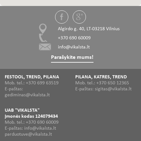
Algirdo g. 40, LT-03218 Vilnius
+370 690 60009
info@vikalsta.lt
Parašykite mums!
FESTOOL, TREND, PILANA
PILANA, KATRES, TREND
Mob. tel.: +370 699 63519
Mob. tel.: +370 650 12365
E-paštas:
E-paštas: sigitas@vikalsta.lt
gediminas@vikalsta.lt
UAB "VIKALSTA"
Įmonės kodas 124079434
Mob. tel.: +370 690 60009
E-paštas: info@vikalsta.lt
parduotuve@vikalsta.lt