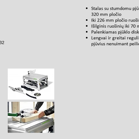
Stalas su stumdomu pjūklo
320 mm pločio
Iki 226 mm pločio ruoši
Išilginis ruošinių iki 7
Palenkiamas pjūklo diska
Lengvai ir greitai regul
32
pjūvius nenuimant peili