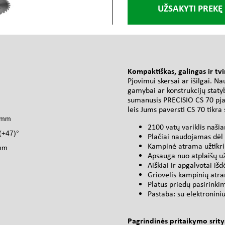
UŽSAKYTI PREKĘ
s
Kompaktiškas, galingas ir tvi
Pjovimui skersai ar išilgai. Na
gamybai ar konstrukcijų staty
sumanusis PRECISIO CS 70 pjau
leis Jums paversti CS 70 tikra
8 mm
2100 vatų variklis naši
 (+47)°
Plačiai naudojamas dėl
Kampinė atrama užtikrin
mm
Apsauga nuo atplaišų už
Aiškiai ir apgalvotai iš
Griovelis kampinių atra
Platus priedų pasirinkim
Pastaba: su elektroniniu
Pagrindinės pritaikymo srity