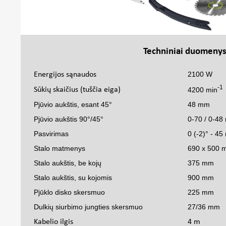
Techniniai duomeny
Energijos sąnaudos
2100 W
-1
Sūkių skaičius (tuščia eiga)
4200 min
Pjūvio aukštis, esant 45°
48 mm
Pjūvio aukštis 90°/45°
0-70 / 0-4
Pasvirimas
0 (-2)° - 45
Stalo matmenys
690 x 500 
Stalo aukštis, be kojų
375 mm
Stalo aukštis, su kojomis
900 mm
Pjūklo disko skersmuo
225 mm
Dulkių siurbimo jungties skersmuo
27/36 mm
Kabelio ilgis
4 m