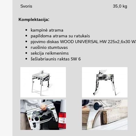
Svoris
35,0 kg
Komplektacija:
kampinė atrama
papildoma atrama su ratukais
pjovimo diskas WOOD UNIVERSAL HW 225x2,6x30 W
ruošinio stumtuvas
sekcija reikmenims
šešiabriaunis raktas SW 6