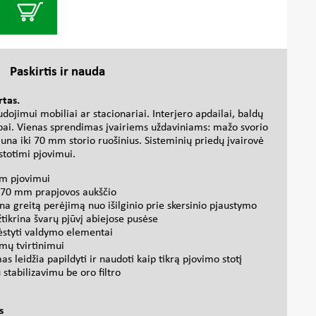
Paskirtis ir nauda
rtas.
udojimui mobiliai ar stacionariai. Interjero apdailai, baldų
bai. Vienas sprendimas įvairiems uždaviniams: mažo svorio
na iki 70 mm storio ruošinius. Sisteminių priedų įvairovė
 stotimi pjovimui.
am pjovimui
 70 mm prapjovos aukščio
a greitą perėjimą nuo išilginio prie skersinio pjaustymo
tikrina švarų pjūvį abiejose pusėse
dėstyti valdymo elementai
mų tvirtinimui
as leidžia papildyti ir naudoti kaip tikrą pjovimo stotį
 stabilizavimu be oro filtro
s