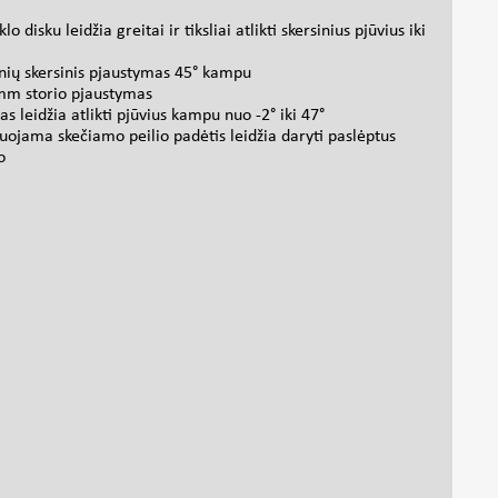
 disku leidžia greitai ir tiksliai atlikti skersinius pjūvius iki
nių skersinis pjaustymas 45° kampu
0 mm storio pjaustymas
s leidžia atlikti pjūvius kampu nuo -2° iki 47°
iuojama skečiamo peilio padėtis leidžia daryti paslėptus
o