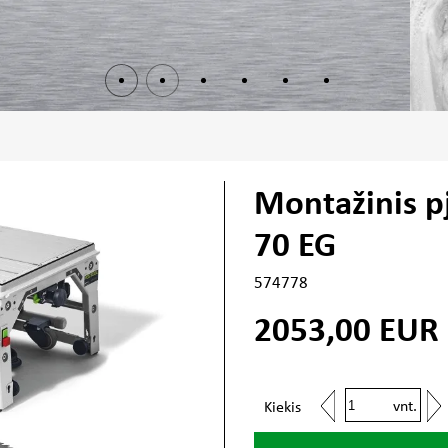
Montažinis p
70 EG
574778
2053,00
EUR
vnt.
Kiekis