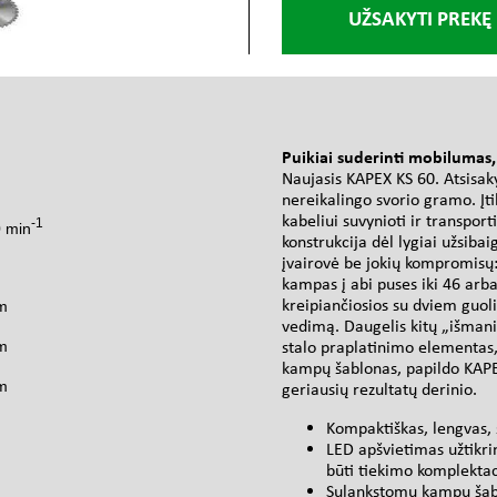
UŽSAKYTI PREKĘ
s
Puikiai suderinti mobilumas, 
Naujasis KAPEX KS 60. Atsisaky
nereikalingo svorio gramo. Įt
kabeliui suvynioti ir transpor
-1
0 min
konstrukcija dėl lygiai užsiba
įvairovė be jokių kompromisų:
kampas į abi puses iki 46 arba
kreipiančiosios su dviem guol
m
vedimą. Daugelis kitų „išmanių
stalo praplatinimo elementas,
m
kampų šablonas, papildo KAPEX
m
geriausių rezultatų derinio.
Kompaktiškas, lengvas, 
LED apšvietimas užtikr
būti tiekimo komplektac
Sulankstomu kampų šablo