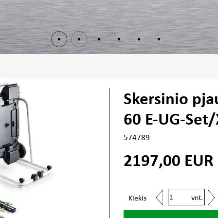
Skersinio pja
60 E-UG-Set/
574789
2197,00
EUR
vnt.
Kiekis