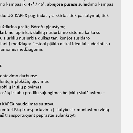
mo kampas iki 47° / 46°, abiejose pusėse suleidimo kampas
du: UG-KAPEX pagrindas yra skirtas tiek pastatymui, tiek
 užtikrina greitą išdrožų pjaustymą
darbinei aplinkai: dulkių nusiurbimo sistema kartu su
ų siurbliu nusiurbia dulkes ten, kur jos susidaro
iant į medžiagą: Festool pjūklo diskai idealiai suderinti su
ojamomis medžiagomis
s
 montavimo darbuose
lentų ir plokščių pjovimas
ofilių ir sijų pjovimas
osčių ir lubų profilių sujungimas be jokių skaičiavimų –
is KAPEX naudojimas su stovu
komfortišką transportavimą į statybos ir montavimo vietą
eš transportuojant paprastai sulankstyti