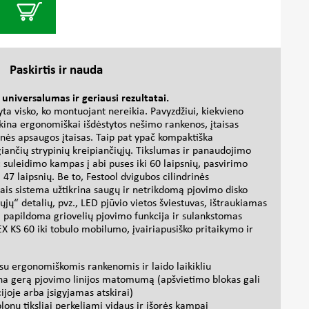
Paskirtis ir nauda
universalumas ir geriausi rezultatai.
ta visko, ko montuojant nereikia. Pavyzdžiui, kiekvieno
ikina ergonomiškai išdėstytos nešimo rankenos, įtaisas
tinės apsaugos įtaisas. Taip pat ypač kompaktiška
igiančių strypinių kreipiančiųjų. Tikslumas ir panaudojimo
 suleidimo kampas į abi puses iki 60 laipsnių, pasvirimo
 47 laipsnių. Be to, Festool dvigubos cilindrinės
iais sistema užtikrina saugų ir netrikdomą pjovimo disko
jų“ detalių, pvz., LED pjūvio vietos šviestuvas, ištraukiamas
 papildoma griovelių pjovimo funkcija ir sulankstomas
 KS 60 iki tobulo mobilumo, įvairiapusiško pritaikymo ir
su ergonomiškomis rankenomis ir laido laikikliu
ina gerą pjovimo linijos matomumą (apšvietimo blokas gali
ijoje arba įsigyjamas atskirai)
nu tiksliai perkeliami vidaus ir išorės kampai