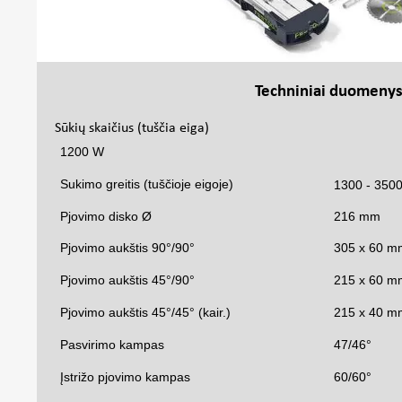
Techniniai duomeny
Sūkių skaičius (tuščia eiga)
1200 W
Sukimo greitis (tuščioje eigoje)
1300 - 350
Pjovimo disko Ø
216 mm
Pjovimo aukštis 90°/90°
305 x 60 m
Pjovimo aukštis 45°/90°
215 x 60 m
Pjovimo aukštis 45°/45° (kair.)
215 x 40 m
Pasvirimo kampas
47/46°
Įstrižo pjovimo kampas
60/60°