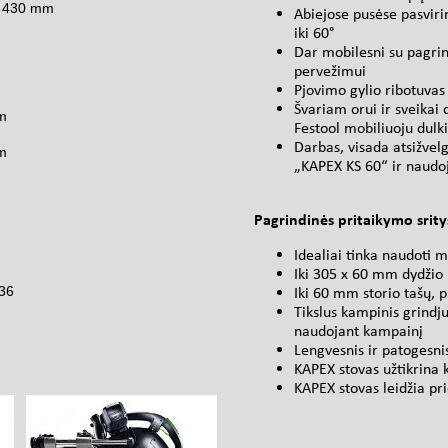
x 430 mm
Abiejose pusėse pasviri
iki 60°
Dar mobilesni su pagrin
pervežimui
Pjovimo gylio ribotuvas
Švariam orui ir sveikai 
m
Festool mobiliuoju dulki
Darbas, visada atsižvelg
m
„KAPEX KS 60“ ir naud
Pagrindinės pritaikymo srity
Idealiai tinka naudoti
Iki 305 x 60 mm dydžio 
36
Iki 60 mm storio tašų, pr
Tikslus kampinis grindju
naudojant kampainį
Lengvesnis ir patogesn
KAPEX stovas užtikrina 
KAPEX stovas leidžia pri