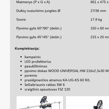
Matmenys (P x G x A)
661 x 475 
Dulkių nusiurbimo jungties Ø
27/36 mm
Svoris
17.8 kg
Pjovimo gylis 60°/90° (dešin.)
150 x 60 m
Pjovimo gylis 45°/45° (dešin.)
215 x 20 m
Komplektacija:
kampainis
LED prožektorius
paaukštinimas
pjovimo diskas WOOD UNIVERSAL HW 216x2,3x30 W
porėmis
prasiilginančios atramos KA-UG-KS 60 R/L
šešiabriaunis raktas SW 6
sraigtinis spaustuvas FSZ 120