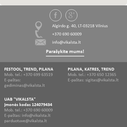
Algirdo g. 40, LT-03218 Vilnius
+370 690 60009
info@vikalsta.lt
Parašykite mums!
FESTOOL, TREND, PILANA
PILANA, KATRES, TREND
Mob. tel.: +370 699 63519
Mob. tel.: +370 650 12365
E-paštas:
E-paštas: sigitas@vikalsta.lt
gediminas@vikalsta.lt
UAB "VIKALSTA"
Įmonės kodas 124079434
Mob. tel.: +370 690 60009
E-paštas: info@vikalsta.lt
parduotuve@vikalsta.lt