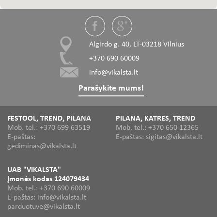
Algirdo g. 40, LT-03218 Vilnius
+370 690 60009
info@vikalsta.lt
Parašykite mums!
FESTOOL, TREND, PILANA
PILANA, KATRES, TREND
Mob. tel.: +370 699 63519
Mob. tel.: +370 650 12365
E-paštas:
E-paštas: sigitas@vikalsta.lt
gediminas@vikalsta.lt
UAB "VIKALSTA"
Įmonės kodas 124079434
Mob. tel.: +370 690 60009
E-paštas: info@vikalsta.lt
parduotuve@vikalsta.lt