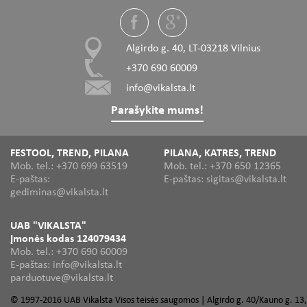
Algirdo g. 40, LT-03218 Vilnius
+370 690 60009
info@vikalsta.lt
Parašykite mums!
FESTOOL, TREND, PILANA
PILANA, KATRES, TREND
Mob. tel.: +370 699 63519
Mob. tel.: +370 650 12365
E-paštas:
E-paštas: sigitas@vikalsta.lt
gediminas@vikalsta.lt
UAB "VIKALSTA"
Įmonės kodas 124079434
Mob. tel.: +370 690 60009
E-paštas: info@vikalsta.lt
parduotuve@vikalsta.lt
© 1997-2016 UAB Vikalsta Visos teisės saugomos | Algirdo g. 40/Kauno g. 13,