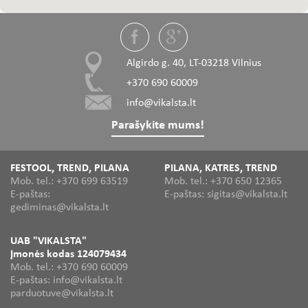
Algirdo g. 40, LT-03218 Vilnius
+370 690 60009
info@vikalsta.lt
Parašykite mums!
FESTOOL, TREND, PILANA
PILANA, KATRES, TREND
Mob. tel.: +370 699 63519
Mob. tel.: +370 650 12365
E-paštas:
E-paštas: sigitas@vikalsta.lt
gediminas@vikalsta.lt
UAB "VIKALSTA"
Įmonės kodas 124079434
Mob. tel.: +370 690 60009
E-paštas: info@vikalsta.lt
parduotuve@vikalsta.lt