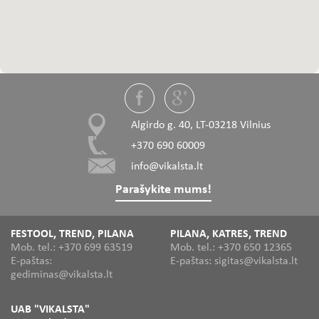
Algirdo g. 40, LT-03218 Vilnius
+370 690 60009
info@vikalsta.lt
Parašykite mums!
FESTOOL, TREND, PILANA
PILANA, KATRES, TREND
Mob. tel.: +370 699 63519
Mob. tel.: +370 650 12365
E-paštas:
E-paštas: sigitas@vikalsta.lt
gediminas@vikalsta.lt
UAB "VIKALSTA"