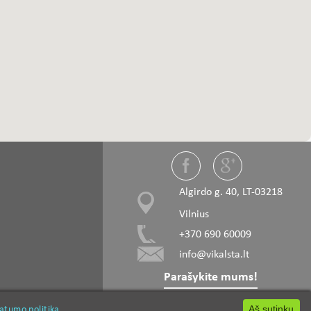
Algirdo g. 40, LT-03218
Vilnius
+370 690 60009
info@vikalsta.lt
Parašykite mums!
vatumo politika
vatumo politika
rąžtai
Obliavimo peiliai
Aš sutinku
Aš sutinku