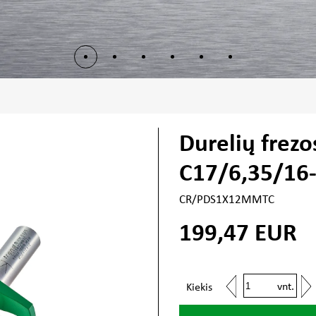
Durelių frez
C17/6,35/16
CR/PDS1X12MMTC
199,47
EUR
vnt.
Kiekis