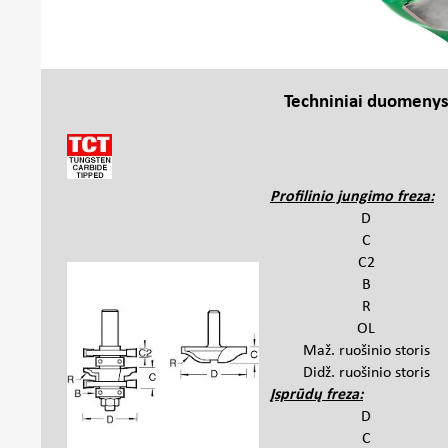
Techniniai duomeny
Profilinio jungimo freza:
D
C
C2
B
R
OL
Maž. ruošinio storis
Didž. ruošinio storis
Įsprūdų freza:
D
C