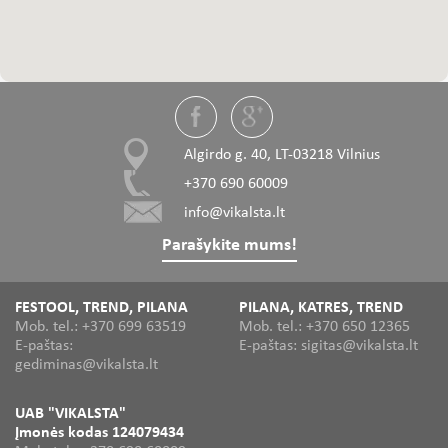
Algirdo g. 40, LT-03218 Vilnius
+370 690 60009
info@vikalsta.lt
Parašykite mums!
FESTOOL, TREND, PILANA
PILANA, KATRES, TREND
Mob. tel.: +370 699 63519
Mob. tel.: +370 650 12365
E-paštas:
E-paštas: sigitas@vikalsta.lt
gediminas@vikalsta.lt
UAB "VIKALSTA"
Įmonės kodas 124079434