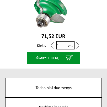
71,52 EUR
vnt.
Kiekis
UŽSAKYTI PREKĘ
Techniniai duomenys
Paskirtis ir nauda