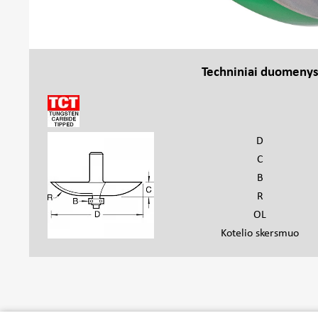
Techniniai duomeny
D
C
B
R
OL
Kotelio skersmuo