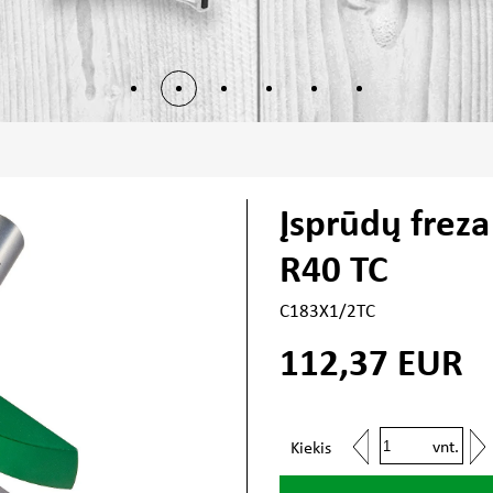
Įsprūdų frez
R40 TC
C183X1/2TC
112,37
EUR
vnt.
Kiekis