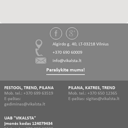
Algirdo g. 40, LT-03218 Vilnius
+370 690 60009
info@vikalsta.lt
Parašykite mums!
FESTOOL, TREND, PILANA
PILANA, KATRES, TREND
Mob. tel.: +370 699 63519
Mob. tel.: +370 650 12365
E-paštas:
E-paštas: sigitas@vikalsta.lt
gediminas@vikalsta.lt
UAB "VIKALSTA"
Įmonės kodas 124079434