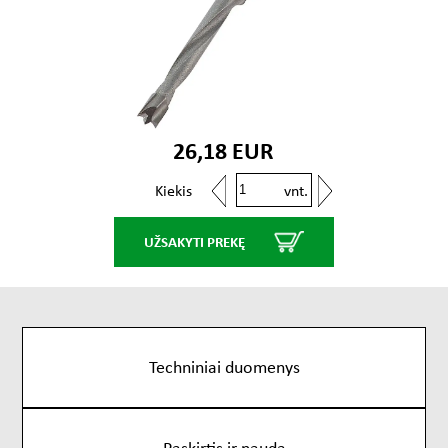
26,18 EUR
vnt.
Kiekis
UŽSAKYTI PREKĘ
Techniniai duomenys
Paskirtis ir nauda