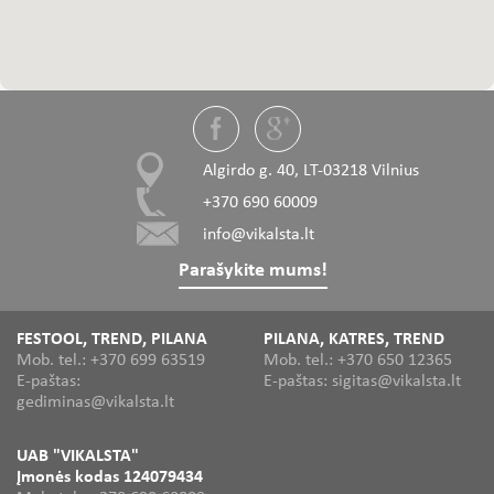
Algirdo g. 40, LT-03218 Vilnius
+370 690 60009
info@vikalsta.lt
Parašykite mums!
FESTOOL, TREND, PILANA
PILANA, KATRES, TREND
Mob. tel.: +370 699 63519
Mob. tel.: +370 650 12365
E-paštas:
E-paštas: sigitas@vikalsta.lt
gediminas@vikalsta.lt
UAB "VIKALSTA"
Įmonės kodas 124079434