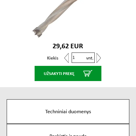
29,62 EUR
vnt.
Kiekis
UŽSAKYTI PREKĘ
Techniniai duomenys
Paskirtis ir nauda