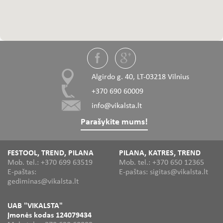
Algirdo g. 40, LT-03218 Vilnius
+370 690 60009
info@vikalsta.lt
Parašykite mums!
FESTOOL, TREND, PILANA
PILANA, KATRES, TREND
Mob. tel.: +370 699 63519
Mob. tel.: +370 650 12365
E-paštas:
E-paštas: sigitas@vikalsta.lt
gediminas@vikalsta.lt
UAB "VIKALSTA"
Įmonės kodas 124079434