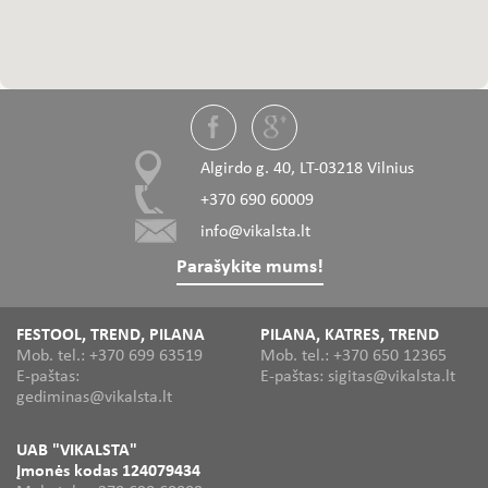
Algirdo g. 40, LT-03218 Vilnius
+370 690 60009
info@vikalsta.lt
Parašykite mums!
FESTOOL, TREND, PILANA
PILANA, KATRES, TREND
Mob. tel.: +370 699 63519
Mob. tel.: +370 650 12365
E-paštas:
E-paštas: sigitas@vikalsta.lt
gediminas@vikalsta.lt
UAB "VIKALSTA"
Įmonės kodas 124079434