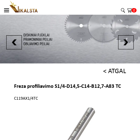
0
< ATGAL
Freza profiliavimo S1/4-D14,5-C14-B12,7-A83 TC
C119AX1/4TC