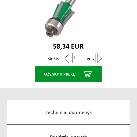
58,34 EUR
vnt.
Kiekis
UŽSAKYTI PREKĘ
Techniniai duomenys
Paskirtis ir nauda