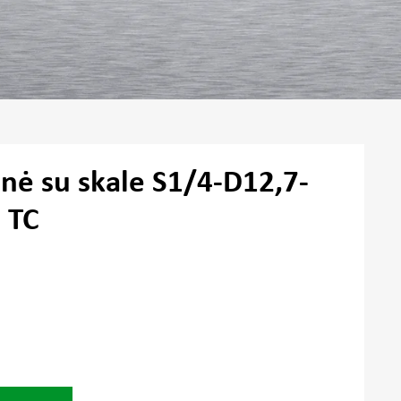
inė su skale S1/4-D12,7-
 TC