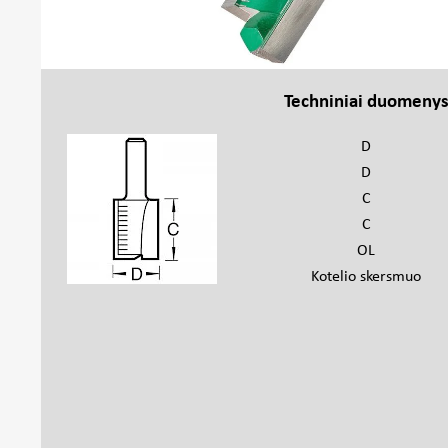
Techniniai duomeny
D
D
C
C
OL
Kotelio skersmuo