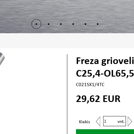
Freza griovel
C25,4-OL65,5
C021SX1/4TC
29,62
EUR
vnt.
Kiekis