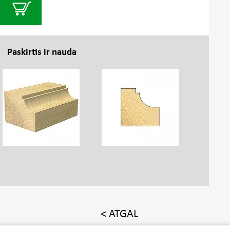
Paskirtis ir nauda
< ATGAL