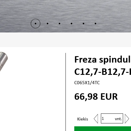
Freza spindu
C12,7-B12,7-
C065X1/4TC
66,98
EUR
vnt.
Kiekis