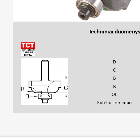
Techniniai duomeny
D
C
B
R
OL
Kotelio skersmuo