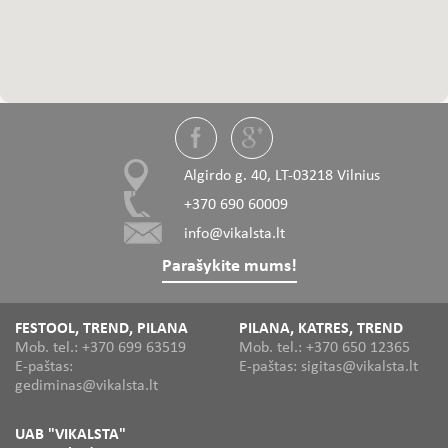
Algirdo g. 40, LT-03218 Vilnius
+370 690 60009
info@vikalsta.lt
Parašykite mums!
FESTOOL, TREND, PILANA
PILANA, KATRES, TREND
Mob. tel.: +370 699 63519
Mob. tel.: +370 650 12365
E-paštas:
E-paštas: sigitas@vikalsta.lt
gediminas@vikalsta.lt
UAB "VIKALSTA"