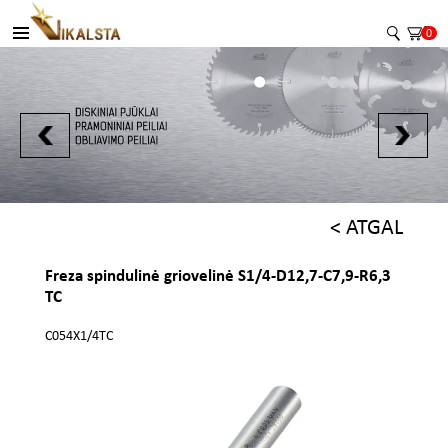
0
< ATGAL
Freza spindulinė griovelinė S1/4-D12,7-C7,9-R6,3
TC
C054X1/4TC