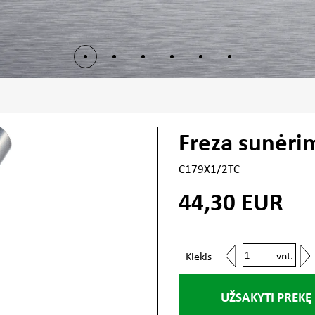
Freza sunėri
C179X1/2TC
44,30
EUR
vnt.
Kiekis
UŽSAKYTI PREKĘ