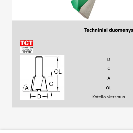
Techniniai duomeny
D
C
A
OL
Kotelio skersmuo