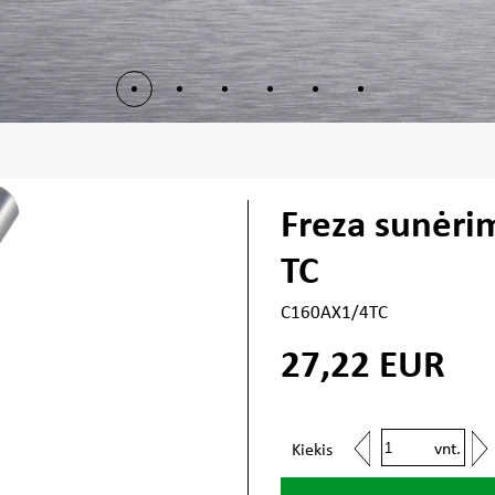
Freza sunėri
TC
C160AX1/4TC
27,22
EUR
vnt.
Kiekis