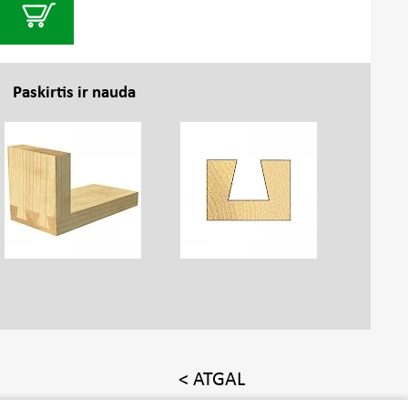
Paskirtis ir nauda
< ATGAL