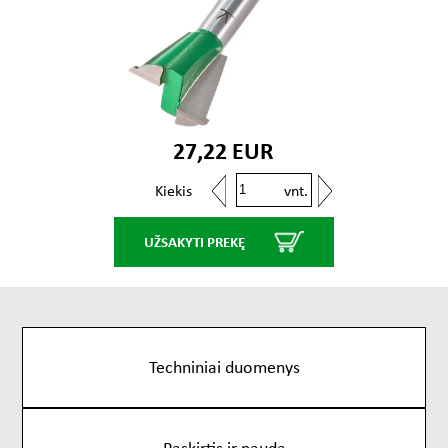
27,22 EUR
vnt.
Kiekis
UŽSAKYTI PREKĘ
Techniniai duomenys
Paskirtis ir nauda