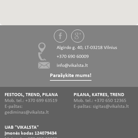
Algirdo g. 40, LT-03218 Vilnius
+370 690 60009
info@vikalsta.lt
Parašykite mums!
FESTOOL, TREND, PILANA
PILANA, KATRES, TREND
Mob. tel.: +370 699 63519
Mob. tel.: +370 650 12365
E-paštas:
E-paštas: sigitas@vikalsta.lt
gediminas@vikalsta.lt
UAB "VIKALSTA"
Įmonės kodas 124079434