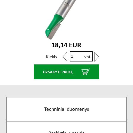
18,14 EUR
vnt.
Kiekis
UŽSAKYTI PREKĘ
Techniniai duomenys
Paskirtis ir nauda