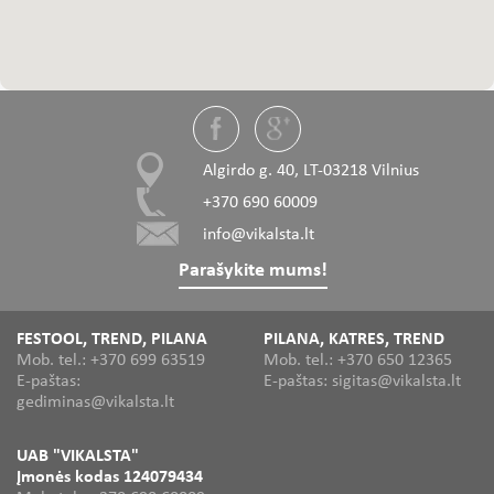
Algirdo g. 40, LT-03218 Vilnius
+370 690 60009
info@vikalsta.lt
Parašykite mums!
FESTOOL, TREND, PILANA
PILANA, KATRES, TREND
Mob. tel.: +370 699 63519
Mob. tel.: +370 650 12365
E-paštas:
E-paštas: sigitas@vikalsta.lt
gediminas@vikalsta.lt
UAB "VIKALSTA"
Įmonės kodas 124079434