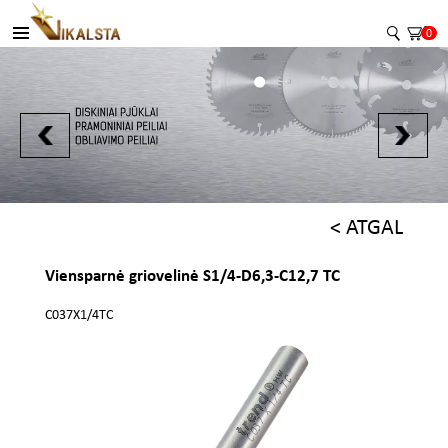
0
< ATGAL
Viensparnė griovelinė S1/4-D6,3-C12,7 TC
C037X1/4TC