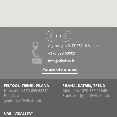
Algirdo g. 40, LT-03218 Vilnius
+370 690 60009
info@vikalsta.lt
Parašykite mums!
FESTOOL, TREND, PILANA
PILANA, KATRES, TREND
Mob. tel.: +370 699 63519
Mob. tel.: +370 650 12365
E-paštas:
E-paštas: sigitas@vikalsta.lt
gediminas@vikalsta.lt
UAB "VIKALSTA"