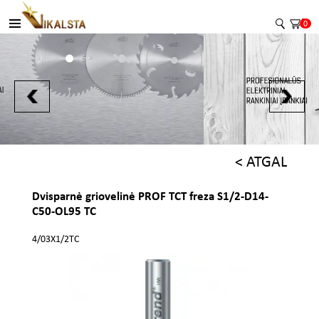
0
< ATGAL
Dvisparnė griovelinė PROF TCT freza S1/2-D14-
C50-OL95 TC
4/03X1/2TC