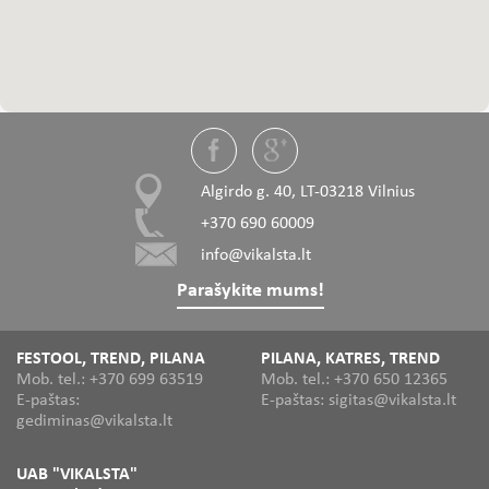
Algirdo g. 40, LT-03218 Vilnius
+370 690 60009
info@vikalsta.lt
Parašykite mums!
FESTOOL, TREND, PILANA
PILANA, KATRES, TREND
Mob. tel.: +370 699 63519
Mob. tel.: +370 650 12365
E-paštas:
E-paštas: sigitas@vikalsta.lt
gediminas@vikalsta.lt
UAB "VIKALSTA"