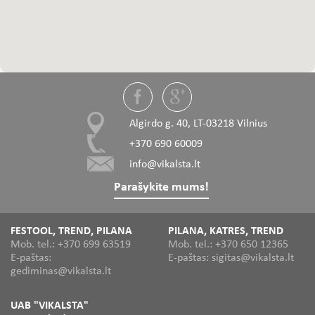
Algirdo g. 40, LT-03218 Vilnius
+370 690 60009
info@vikalsta.lt
Parašykite mums!
FESTOOL, TREND, PILANA
PILANA, KATRES, TREND
Mob. tel.: +370 699 63519
Mob. tel.: +370 650 12365
E-paštas:
E-paštas: sigitas@vikalsta.lt
gediminas@vikalsta.lt
UAB "VIKALSTA"