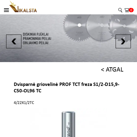
0
< ATGAL
Dvisparnė griovelinė PROF TCT freza S1/2-D15,9-
C50-OL96 TC
4/22X1/2TC