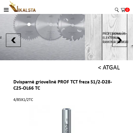
0
< ATGAL
Dvisparnė griovelinė PROF TCT freza S1/2-D28-
C25-OL66 TC
4/85X1/2TC