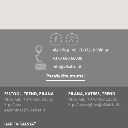
Algirdo g. 40, LT-03218 Vilnius
+370 690 60009
info@vikalsta.lt
Parašykite mums!
FESTOOL, TREND, PILANA
PILANA, KATRES, TREND
Mob. tel.: +370 699 63519
Mob. tel.: +370 650 12365
E-paštas:
E-paštas: sigitas@vikalsta.lt
gediminas@vikalsta.lt
UAB "VIKALSTA"