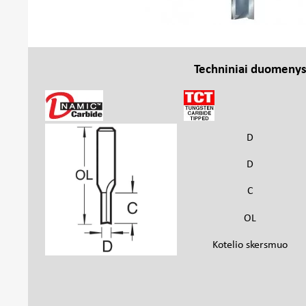
Techniniai duomeny
D
D
C
OL
Kotelio skersmuo