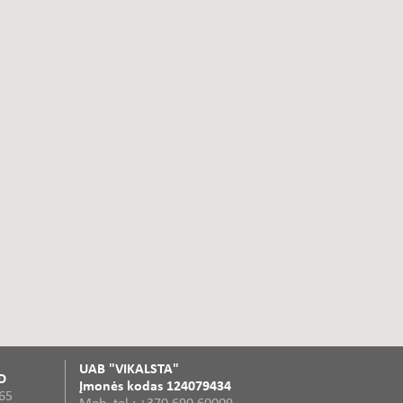
UAB "VIKALSTA"
D
Įmonės kodas 124079434
365
Mob. tel.: +370 690 60009