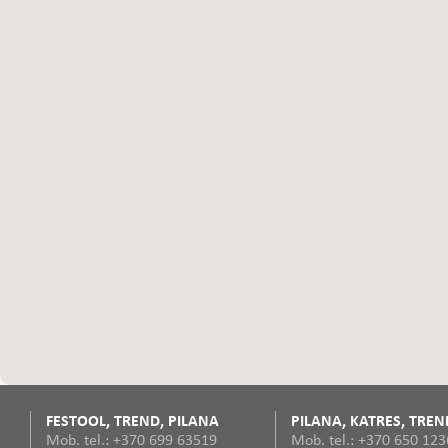
FESTOOL, TREND, PILANA
PILANA, KATRES, TREN
Mob. tel.: +370 699 63519
Mob. tel.: +370 650 12