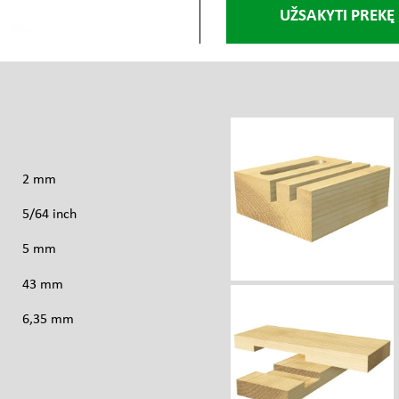
UŽSAKYTI PREKĘ
s
2 mm
5/64 inch
5 mm
43 mm
6,35 mm