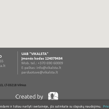
UAB "VIKALSTA"
D
Įmonės kodas 124079434
365
Mob. tel.: +370 690 60009
a.lt
E-paštas: info@vikalsta.lt
parduotuve@vikalsta.lt
3, LT-03218 Vilnius
dami ir toliau naršyti svetainėje, jūs sutinkate su slapukų naudojimu.
dami ir toliau naršyti svetainėje, jūs sutinkate su slapukų naudojimu.
Pri
Pri
s įrankiai
Profesionalūs elektriniai rankiniai įrankiai
Diskiniai pjūklai
Smulkintuvų pe