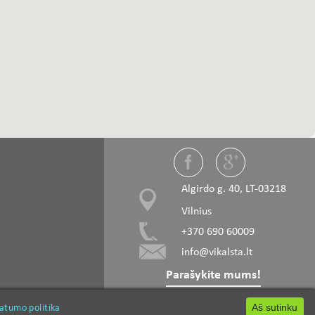
Algirdo g. 40, LT-03218
Vilnius
+370 690 60009
info@vikalsta.lt
Parašykite mums!
vatumo politika
vatumo politika
iliai
Freza kotine
Grąžtai
Aš sutinku
Aš sutinku