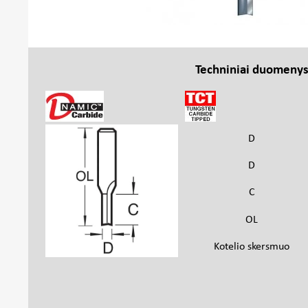
Techniniai duomeny
D
D
C
OL
Kotelio skersmuo