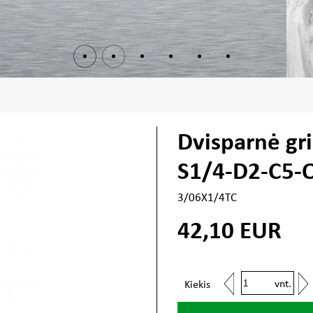
Dvisparnė gr
S1/4-D2-C5-
3/06X1/4TC
42,10
EUR
vnt.
Kiekis