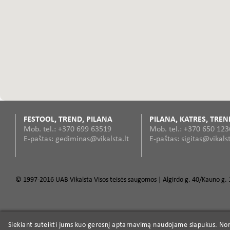
FESTOOL, TREND, PILANA
PILANA, KATRES, TREN
Mob. tel.: +370 699 63519
Mob. tel.: +370 650 12
E-paštas: gediminas@vikalsta.lt
E-paštas: sigitas@vikalst
© 1997-2016 UAB Vikalsta Visos teisės saugomos | Algirdo g. 40/Kauno g. 1
Siekiant suteikti jums kuo geresnį aptarnavimą naudojame slapukus. Norė
Siekiant suteikti jums kuo geresnį aptarnavimą naudojame slapukus. Norė
Dvisparnės griovelinės TCT frezos D2-12,7mm
Elektriniai įrankiai
Profesionalū