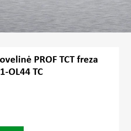
iovelinė PROF TCT freza
11-OL44 TC