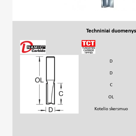
Techniniai duomeny
D
D
C
OL
Kotelio skersmuo