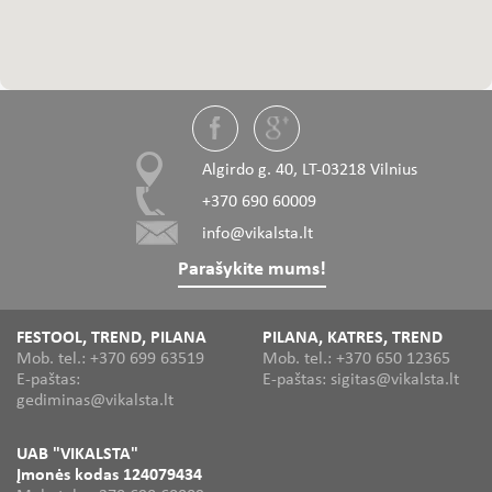
Algirdo g. 40, LT-03218 Vilnius
+370 690 60009
info@vikalsta.lt
Parašykite mums!
FESTOOL, TREND, PILANA
PILANA, KATRES, TREND
Mob. tel.: +370 699 63519
Mob. tel.: +370 650 12365
E-paštas:
E-paštas: sigitas@vikalsta.lt
gediminas@vikalsta.lt
UAB "VIKALSTA"
Įmonės kodas 124079434