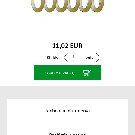
11,02 EUR
vnt.
Kiekis
UŽSAKYTI PREKĘ
Techniniai duomenys
Paskirtis ir nauda