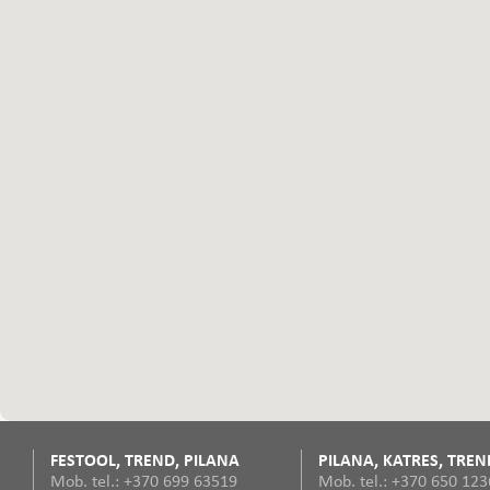
FESTOOL, TREND, PILANA
PILANA, KATRES, TREN
Mob. tel.: +370 699 63519
Mob. tel.: +370 650 12