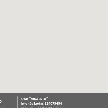
UAB "VIKALSTA"
D
Įmonės kodas 124079434
365
Mob. tel.: +370 690 60009