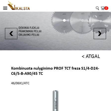
0
< ATGAL
Kombinuota nulyginimo PROF TCT freza S1/4-D24-
C6/5-B-A90/45 TC
46/06X1/4TC