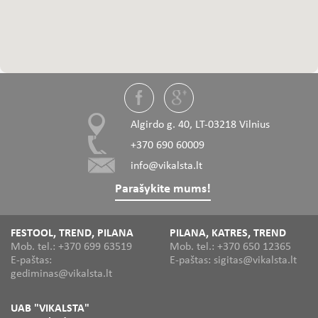
Algirdo g. 40, LT-03218 Vilnius
+370 690 60009
info@vikalsta.lt
Parašykite mums!
FESTOOL, TREND, PILANA
PILANA, KATRES, TREND
Mob. tel.: +370 699 63519
Mob. tel.: +370 650 12365
E-paštas:
E-paštas: sigitas@vikalsta.lt
gediminas@vikalsta.lt
UAB "VIKALSTA"