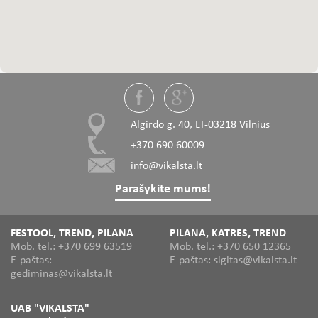
Algirdo g. 40, LT-03218 Vilnius
+370 690 60009
info@vikalsta.lt
Parašykite mums!
FESTOOL, TREND, PILANA
PILANA, KATRES, TREND
Mob. tel.: +370 699 63519
Mob. tel.: +370 650 12365
E-paštas:
E-paštas: sigitas@vikalsta.lt
gediminas@vikalsta.lt
UAB "VIKALSTA"