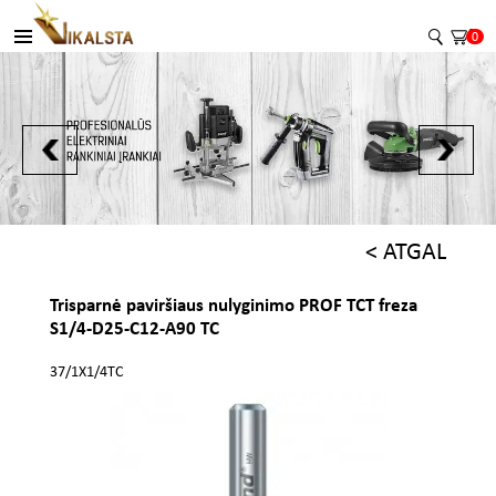
0
< ATGAL
Trisparnė paviršiaus nulyginimo PROF TCT freza
S1/4-D25-C12-A90 TC
37/1X1/4TC