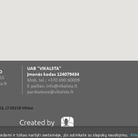
UAB "VIKALSTA"
D
Įmonės kodas 124079434
365
Mob. tel.: +370 690 60009
a.lt
E-paštas: info@vikalsta.lt
parduotuve@vikalsta.lt
3, LT-03218 Vilnius
dami ir toliau naršyti svetainėje, jūs sutinkate su slapukų naudojimu.
dami ir toliau naršyti svetainėje, jūs sutinkate su slapukų naudojimu.
Pri
Pri
kiai
Profesionalūs elektriniai rankiniai įrankiai
Diskiniai pjūklai
Smulkintuvų peiliai