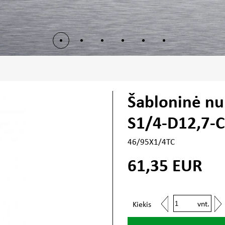
Šabloninė nu
S1/4-D12,7-C
46/95X1/4TC
61,35
EUR
vnt.
Kiekis