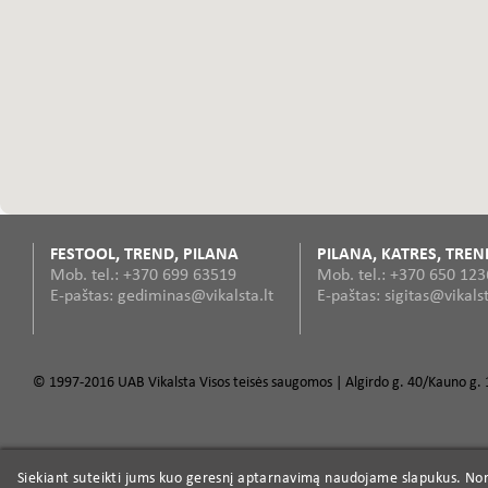
FESTOOL, TREND, PILANA
PILANA, KATRES, TREN
Mob. tel.: +370 699 63519
Mob. tel.: +370 650 12
E-paštas: gediminas@vikalsta.lt
E-paštas: sigitas@vikalst
© 1997-2016 UAB Vikalsta Visos teisės saugomos | Algirdo g. 40/Kauno g. 1
Siekiant suteikti jums kuo geresnį aptarnavimą naudojame slapukus. Norė
Siekiant suteikti jums kuo geresnį aptarnavimą naudojame slapukus. Norė
Šabloninės nulyginimo PROF TCT frezos
Elektriniai įrankiai
Profesionalūs įran