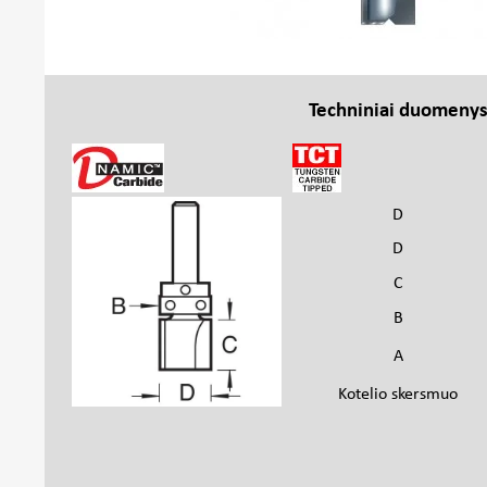
Techniniai duomeny
D
D
C
B
A
Kotelio skersmuo