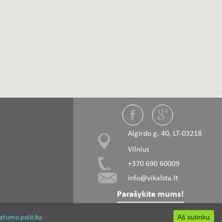
Algirdo g. 40, LT-03218
Vilnius
+370 690 60009
info@vikalsta.lt
Parašykite mums!
vatumo politika
vatumo politika
Freza kotine
Grąžtai
Aš sutinku
Aš sutinku