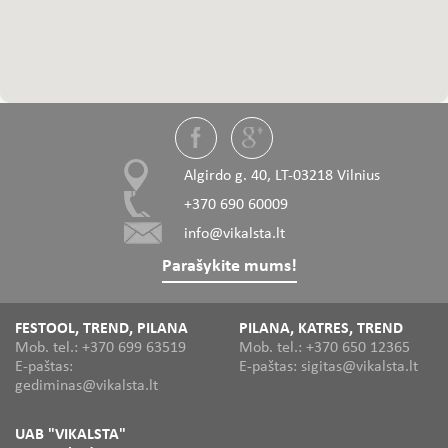
Algirdo g. 40, LT-03218 Vilnius
+370 690 60009
info@vikalsta.lt
Parašykite mums!
FESTOOL, TREND, PILANA
PILANA, KATRES, TREND
Mob. tel.: +370 699 63519
Mob. tel.: +370 650 12365
E-paštas:
E-paštas: sigitas@vikalsta.lt
gediminas@vikalsta.lt
UAB "VIKALSTA"