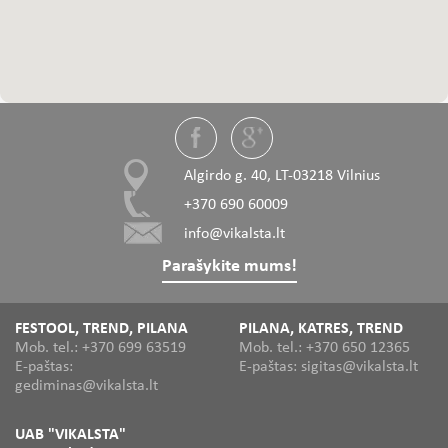
Algirdo g. 40, LT-03218 Vilnius
+370 690 60009
info@vikalsta.lt
Parašykite mums!
FESTOOL, TREND, PILANA
PILANA, KATRES, TREND
Mob. tel.: +370 699 63519
Mob. tel.: +370 650 12365
E-paštas:
E-paštas: sigitas@vikalsta.lt
gediminas@vikalsta.lt
UAB "VIKALSTA"