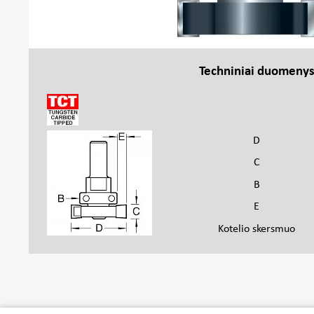
Techniniai duomeny
D
C
B
E
Kotelio skersmuo