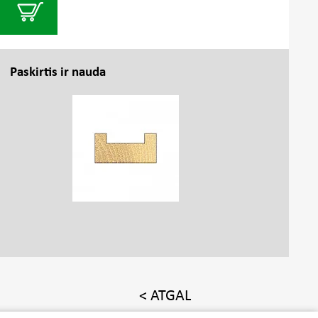
Paskirtis ir nauda
< ATGAL