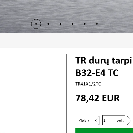
TR durų tarp
B32-E4 TC
TR41X1/2TC
78,42
EUR
vnt.
Kiekis