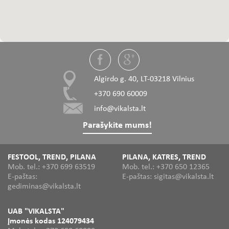
Algirdo g. 40, LT-03218 Vilnius
+370 690 60009
info@vikalsta.lt
Parašykite mums!
FESTOOL, TREND, PILANA
PILANA, KATRES, TREND
Mob. tel.: +370 699 63519
Mob. tel.: +370 650 12365
E-paštas:
E-paštas: sigitas@vikalsta.lt
gediminas@vikalsta.lt
UAB "VIKALSTA"
Įmonės kodas 124079434