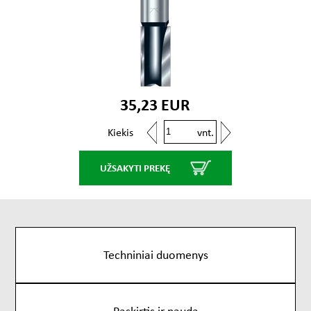
35,23 EUR
vnt.
Kiekis
UŽSAKYTI PREKĘ
Techniniai duomenys
Paskirtis ir nauda