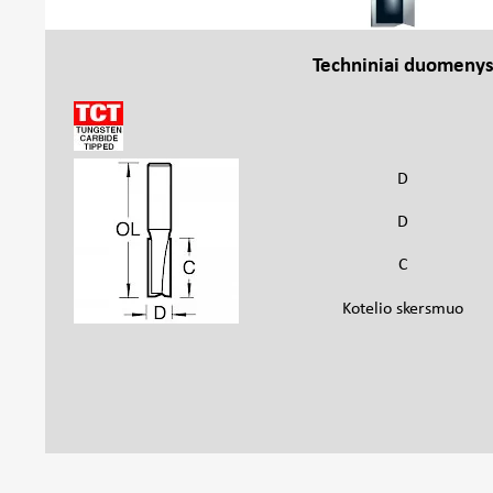
Techniniai duomeny
D
D
C
Kotelio skersmuo