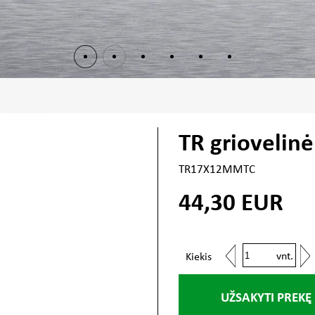
TR griovelin
TR17X12MMTC
44,30
EUR
vnt.
Kiekis
UŽSAKYTI PREKĘ