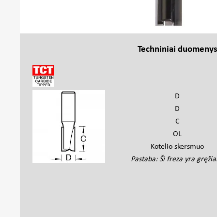
Techniniai duomeny
D
D
C
OL
Kotelio skersmuo
Pastaba: Ši freza yra gręžia