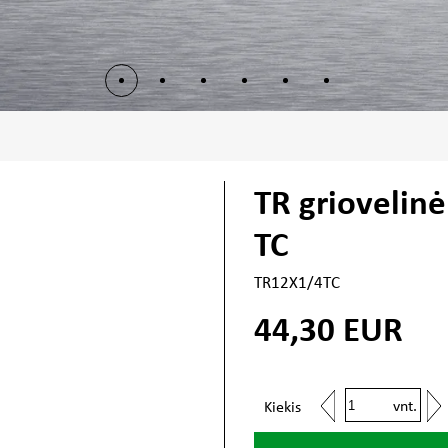
TR griovelin
TC
TR12X1/4TC
44,30
EUR
vnt.
Kiekis