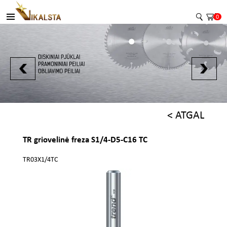
0
< ATGAL
TR griovelinė freza S1/4-D5-C16 TC
TR03X1/4TC