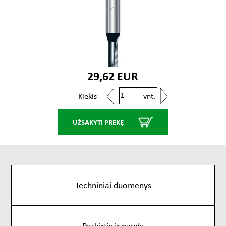
29,62 EUR
vnt.
Kiekis
UŽSAKYTI PREKĘ
Techniniai duomenys
Paskirtis ir nauda