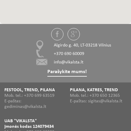
Algirdo g. 40, LT-03218 Vilnius
+370 690 60009
info@vikalsta.lt
Parašykite mums!
FESTOOL, TREND, PILANA
PILANA, KATRES, TREND
Mob. tel.: +370 699 63519
Mob. tel.: +370 650 12365
E-paštas:
E-paštas: sigitas@vikalsta.lt
gediminas@vikalsta.lt
UAB "VIKALSTA"
Įmonės kodas 124079434