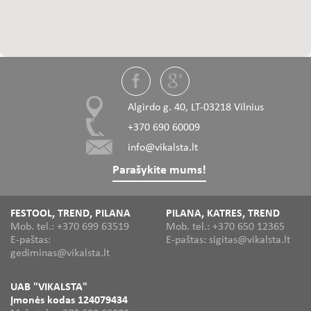
Algirdo g. 40, LT-03218 Vilnius
+370 690 60009
info@vikalsta.lt
Parašykite mums!
FESTOOL, TREND, PILANA
PILANA, KATRES, TREND
Mob. tel.: +370 699 63519
Mob. tel.: +370 650 12365
E-paštas:
E-paštas: sigitas@vikalsta.lt
gediminas@vikalsta.lt
UAB "VIKALSTA"
Įmonės kodas 124079434