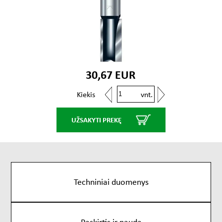
30,67 EUR
vnt.
Kiekis
UŽSAKYTI PREKĘ
Techniniai duomenys
Paskirtis ir nauda