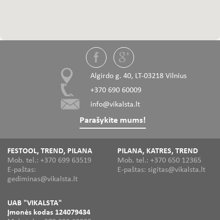
Algirdo g. 40, LT-03218 Vilnius
+370 690 60009
info@vikalsta.lt
Parašykite mums!
FESTOOL, TREND, PILANA
PILANA, KATRES, TREND
Mob. tel.: +370 699 63519
Mob. tel.: +370 650 12365
E-paštas:
E-paštas: sigitas@vikalsta.lt
gediminas@vikalsta.lt
UAB "VIKALSTA"
Įmonės kodas 124079434